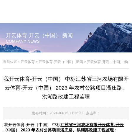
开云体育-开云（中国） 新闻
COMPANY NEWS
当前位置：
开云体育
>
开云体育-开云（中国） 新闻
>
开云体育-开云（中国） 动
态
> 正文
我开云体育-开云（中国） 中标江苏省三河农场有限开
云体育-开云（中国） 2023 年农村公路项目潘庄路、
开云体育-开云（中国） 动态
洪湖路改建工程监理
发布时间：2024-03-15 11:26:32 点击率：
我开云体育-开云（中国） 中标
江苏省三河农场有限开云体育-开云
（中国） 2023 年农村公路项目潘庄路、洪湖路改建工程监理
：